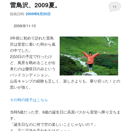
ー
雷鳥沢、2009夏。
コ
ン
11
投稿日時:
2009年8月20日
ン
テ
2009/8/11-13
テ
ン
3年前に初めて訪れた雷鳥
ン
ツ
沢は室堂に着いた時から嵐
の中でした。
ツ
へ
2泊3日の予定で行ったけ
ど、風景を眺めることが出
へ
移
来たのは撤収日のみという
バッドコンディション。
移
動
山岳キャンプの経験も乏しく、楽しさよりも、乗り切った！との
思いが強く。
動
その時の様子はこちら
当時5歳だった空、8歳の誕生日に高原バスから室堂へ降り立ちま
す。
「誕生日なのに何で空の楽しいことじゃないの？」
と、正に正論を言われたけど・・・。