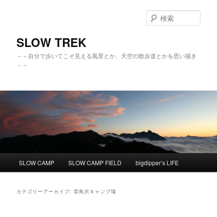
検
索
SLOW TREK
－－自分で歩いてこそ見える風景とか、天空の散歩道とかを思い描き
－－
メ
SLOW CAMP
SLOW CAMP FIELD
bigdipper’s LIFE
メ
サ
イ
ン
イ
ブ
メ
カテゴリーアーカイブ:
雷鳥沢キャンプ場
ニ
ン
コ
ュ