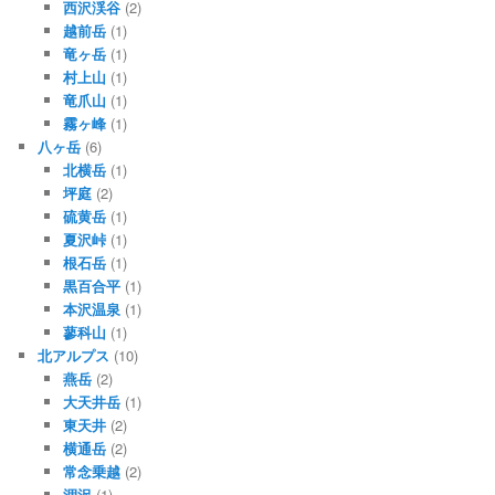
西沢渓谷
(2)
越前岳
(1)
竜ヶ岳
(1)
村上山
(1)
竜爪山
(1)
霧ヶ峰
(1)
八ヶ岳
(6)
北横岳
(1)
坪庭
(2)
硫黄岳
(1)
夏沢峠
(1)
根石岳
(1)
黒百合平
(1)
本沢温泉
(1)
蓼科山
(1)
北アルプス
(10)
燕岳
(2)
大天井岳
(1)
東天井
(2)
横通岳
(2)
常念乗越
(2)
涸沢
(1)