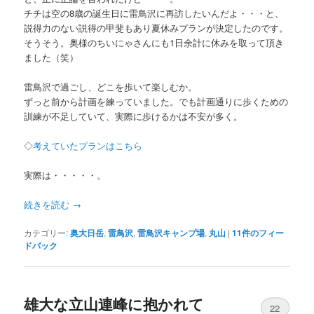
チチは空の8歳の誕生日に雷鳥沢に再訪したいんだよ・・・と、
説得力のない説得の甲斐もあり夏休みプランが決定したのです。
そうそう。奥様のちいにゃさんにも1日余計に休みを取って頂き
ました（笑）
雷鳥沢で過ごし、どこを歩いて楽しむか。
ずっと前から計画を練っていました。でも計画通りに歩くための
訓練が不足していて、実際に歩けるかは不安が多く。
◇
考えていたプランはこちら
実際は・・・・・。
続きを読む
→
カテゴリー:
奥大日岳
,
雷鳥沢
,
雷鳥沢キャンプ場
,
丸山
|
11
件のフィー
ドバック
雄大な立山連峰に抱かれて
22