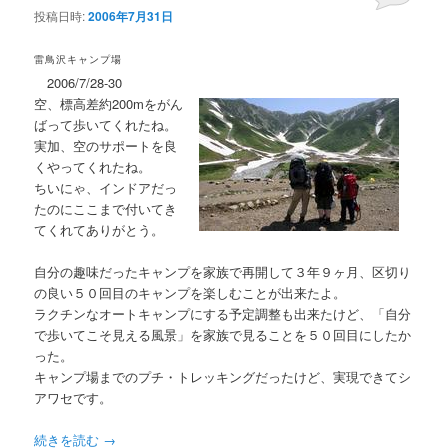
投稿日時:
2006年7月31日
雷鳥沢キャンプ場
2006/7/28-30
空、標高差約200mをがん
ばって歩いてくれたね。
実加、空のサポートを良
くやってくれたね。
ちいにゃ、インドアだっ
たのにここまで付いてき
てくれてありがとう。
自分の趣味だったキャンプを家族で再開して３年９ヶ月、区切り
の良い５０回目のキャンプを楽しむことが出来たよ。
ラクチンなオートキャンプにする予定調整も出来たけど、「自分
で歩いてこそ見える風景」を家族で見ることを５０回目にしたか
った。
キャンプ場までのプチ・トレッキングだったけど、実現できてシ
アワセです。
続きを読む
→