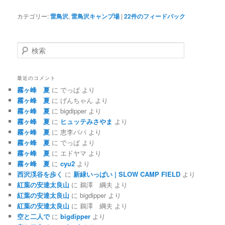
カテゴリー:
雷鳥沢
,
雷鳥沢キャンプ場
|
22
件のフィードバック
検
索
最近のコメント
霧ヶ峰 夏
に
でっぱ
より
霧ヶ峰 夏
に
げんちゃん
より
霧ヶ峰 夏
に
bigdipper
より
霧ヶ峰 夏
に
ヒュッテみさやま
より
霧ヶ峰 夏
に
恵李パパ
より
霧ヶ峰 夏
に
でっぱ
より
霧ヶ峰 夏
に
エドヤマ
より
霧ヶ峰 夏
に
cyu2
より
西沢渓谷を歩く
に
新緑いっぱい | SLOW CAMP FIELD
より
紅葉の安達太良山
に
鵜澤 綱夫
より
紅葉の安達太良山
に
bigdipper
より
紅葉の安達太良山
に
鵜澤 綱夫
より
空と二人で
に
bigdipper
より