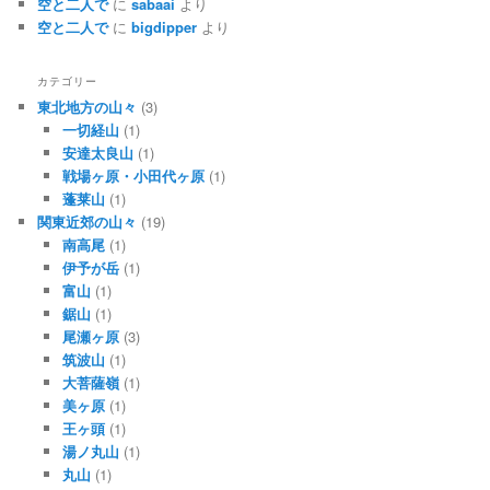
空と二人で
に
sabaai
より
空と二人で
に
bigdipper
より
カテゴリー
東北地方の山々
(3)
一切経山
(1)
安達太良山
(1)
戦場ヶ原・小田代ヶ原
(1)
蓬莱山
(1)
関東近郊の山々
(19)
南高尾
(1)
伊予が岳
(1)
富山
(1)
鋸山
(1)
尾瀬ヶ原
(3)
筑波山
(1)
大菩薩嶺
(1)
美ヶ原
(1)
王ヶ頭
(1)
湯ノ丸山
(1)
丸山
(1)