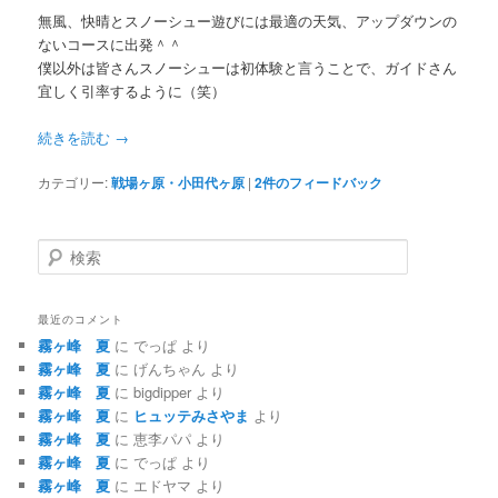
無風、快晴とスノーシュー遊びには最適の天気、アップダウンの
ないコースに出発＾＾
僕以外は皆さんスノーシューは初体験と言うことで、ガイドさん
宜しく引率するように（笑）
続きを読む
→
カテゴリー:
戦場ヶ原・小田代ヶ原
|
2
件のフィードバック
検
索
最近のコメント
霧ヶ峰 夏
に
でっぱ
より
霧ヶ峰 夏
に
げんちゃん
より
霧ヶ峰 夏
に
bigdipper
より
霧ヶ峰 夏
に
ヒュッテみさやま
より
霧ヶ峰 夏
に
恵李パパ
より
霧ヶ峰 夏
に
でっぱ
より
霧ヶ峰 夏
に
エドヤマ
より