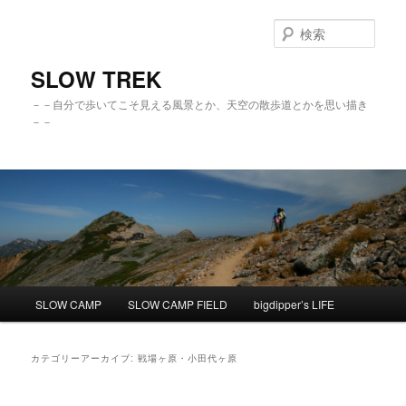
検
索
SLOW TREK
－－自分で歩いてこそ見える風景とか、天空の散歩道とかを思い描き
－－
メ
SLOW CAMP
SLOW CAMP FIELD
bigdipper’s LIFE
メ
サ
イ
ン
イ
ブ
メ
カテゴリーアーカイブ:
戦場ヶ原・小田代ヶ原
ニ
ン
コ
ュ