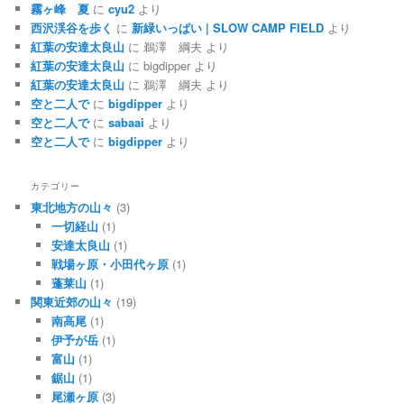
霧ヶ峰 夏
に
cyu2
より
西沢渓谷を歩く
に
新緑いっぱい | SLOW CAMP FIELD
より
紅葉の安達太良山
に
鵜澤 綱夫
より
紅葉の安達太良山
に
bigdipper
より
紅葉の安達太良山
に
鵜澤 綱夫
より
空と二人で
に
bigdipper
より
空と二人で
に
sabaai
より
空と二人で
に
bigdipper
より
カテゴリー
東北地方の山々
(3)
一切経山
(1)
安達太良山
(1)
戦場ヶ原・小田代ヶ原
(1)
蓬莱山
(1)
関東近郊の山々
(19)
南高尾
(1)
伊予が岳
(1)
富山
(1)
鋸山
(1)
尾瀬ヶ原
(3)