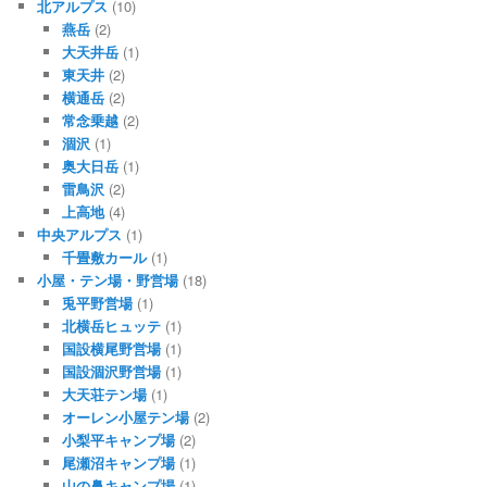
北アルプス
(10)
燕岳
(2)
大天井岳
(1)
東天井
(2)
横通岳
(2)
常念乗越
(2)
涸沢
(1)
奥大日岳
(1)
雷鳥沢
(2)
上高地
(4)
中央アルプス
(1)
千畳敷カール
(1)
小屋・テン場・野営場
(18)
兎平野営場
(1)
北横岳ヒュッテ
(1)
国設横尾野営場
(1)
国設涸沢野営場
(1)
大天荘テン場
(1)
オーレン小屋テン場
(2)
小梨平キャンプ場
(2)
尾瀬沼キャンプ場
(1)
山の鼻キャンプ場
(1)