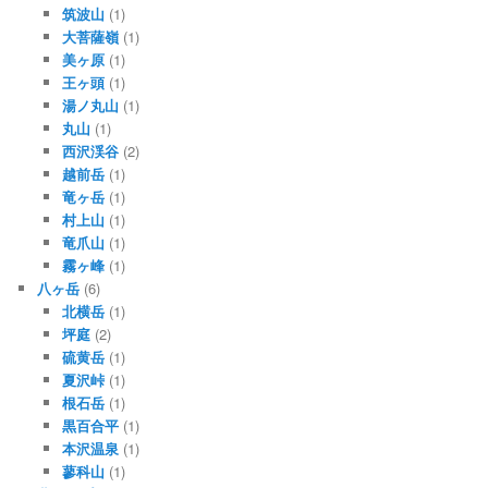
筑波山
(1)
大菩薩嶺
(1)
美ヶ原
(1)
王ヶ頭
(1)
湯ノ丸山
(1)
丸山
(1)
西沢渓谷
(2)
越前岳
(1)
竜ヶ岳
(1)
村上山
(1)
竜爪山
(1)
霧ヶ峰
(1)
八ヶ岳
(6)
北横岳
(1)
坪庭
(2)
硫黄岳
(1)
夏沢峠
(1)
根石岳
(1)
黒百合平
(1)
本沢温泉
(1)
蓼科山
(1)