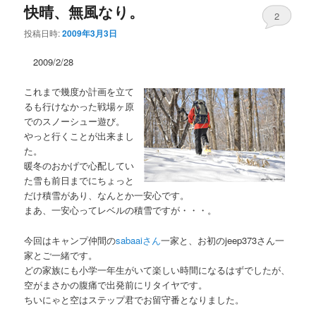
ー
快晴、無風なり。
コ
ン
2
投稿日時:
2009年3月3日
ン
テ
2009/2/28
テ
ン
これまで幾度か計画を立て
ン
ツ
るも行けなかった戦場ヶ原
でのスノーシュー遊び。
ツ
へ
やっと行くことが出来まし
た。
へ
移
暖冬のおかげで心配してい
た雪も前日までにちょっと
移
動
だけ積雪があり、なんとか一安心です。
まあ、一安心ってレベルの積雪ですが・・・。
動
今回はキャンプ仲間の
sabaaiさん
一家と、お初のjeep373さん一
家とご一緒です。
どの家族にも小学一年生がいて楽しい時間になるはずでしたが、
空がまさかの腹痛で出発前にリタイヤです。
ちいにゃと空はステップ君でお留守番となりました。