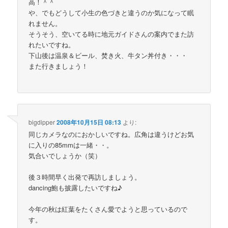
高！＾＾
や、でもどうして小生の色づきと違うのか気になって眠
れません。
そうそう、空いてる時に地元ガイドさんの案内でまた訪
れたいですね。
下山後は温泉＆ビール、焚き火、牛タン丼付き・・・
また行きましょう！
bigdipper
2008年10月15日 08:13
より:
同じカメラなのにおかしいですね。広角は違うけどお気
に入りの85mmは一緒・・。
気合いでしょうか（笑）
後３時間早く出発で再訪しましょう。
dancing鮑も披露したいですね♪
今年の秋は紅葉をたくさん愛でようと思っているので
す。