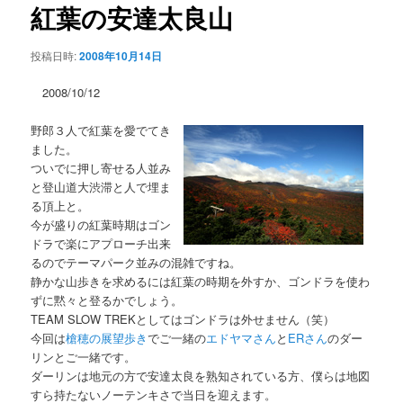
ー
ビ
紅葉の安達太良山
コ
ゲ
ー
ン
投稿日時:
2008年10月14日
シ
ョ
2008/10/12
テ
ン
野郎３人で紅葉を愛でてき
ン
ました。
ついでに押し寄せる人並み
ツ
と登山道大渋滞と人で埋ま
る頂上と。
へ
今が盛りの紅葉時期はゴン
ドラで楽にアプローチ出来
移
るのでテーマパーク並みの混雑ですね。
静かな山歩きを求めるには紅葉の時期を外すか、ゴンドラを使わ
動
ずに黙々と登るかでしょう。
TEAM SLOW TREKとしてはゴンドラは外せません（笑）
今回は
槍穂の展望歩き
でご一緒の
エドヤマさん
と
ERさん
のダー
リンとご一緒です。
ダーリンは地元の方で安達太良を熟知されている方、僕らは地図
すら持たないノーテンキさで当日を迎えます。