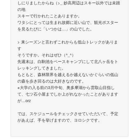
しにりましたからね（>_ 妙高周辺はスキー以外では未踏
の地
スキーで行かれたことありますか。
ワタシにとっては生まれ故郷に近い山で、観光ポスター
を見るたびに「いつかは…」の山でした。
> 来シーズンと言わずこれからも低山トレックがありま
す
そうですか。それはぜひ（^_^）
先週末は、白駒池をベースキャンプにして北八ヶ岳をト
レッキングしてきました。
もともと、森林限界を越えるか越えないかぐらいの低山
の森を歩き回るのは大好きなのです。
※大学の入る前の3月中旬、奥多摩湖から雲取山目指し
て、七ツ石小屋までしか上がれなかったことがあります
が…orz
では、スケジュールをチェックさせていただいて、予定
があえば、手を挙げますので、ヨロシクです。