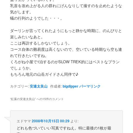
乳首を攻め上がる人の群れにげんなりして撮すのを止めたような
気がします。
蟻の行列のようでした・・・。
ダーリンが言ってくれたようにもっと静かな時期に、のんびりと
楽しみたいなあと。
ここは再訪するしかないでしょう。
コース自体の難易度は高くないので、空いている時期なら空も連
れて行きたいですね。
くろがね小屋で1泊するのがSLOW TREK的にはベストなプラン
でしょうか。
もちろん地元の山岳ガイドさん同伴で♪
カテゴリー:
安達太良山
作成者:
bigdipper
パーマリンク
“
紅葉の安達太良山
” への15件のコメント
エドヤマ
2008年10月15日 00:29
より:
どれも色づいていい写真ですねえ。特に最後の1枚が最