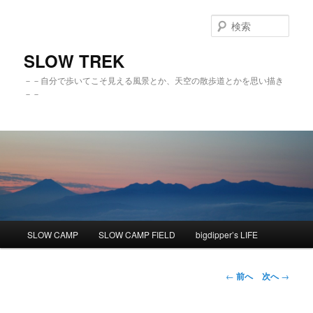
検
索
SLOW TREK
－－自分で歩いてこそ見える風景とか、天空の散歩道とかを思い描き
－－
メ
SLOW CAMP
SLOW CAMP FIELD
bigdipper’s LIFE
メ
イ
ン
イ
メ
投
←
前へ
次へ
→
ニ
稿
ン
ュ
ナ