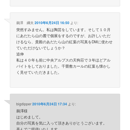
鵜澤 綱夫
2010年6月24日 16:50
より:
突然すみません。私は陶芸をしています。そして１０月
にあだたら山の麓で個展をするのですが、お許しいただ
けるなら、貴殿のあだたら山の紅葉の写真をDMに使わせ
ていただけないでしょうか？
追伸
私は４０年も前に中央アルプスの天狗荘で３年ほどアル
バイトをしておりました。千畳敷カールの紅葉も懐かし
く見せていただきました。
bigdipper
2010年6月24日 17:34
より:
鵜澤様
はじめまして。
自分の写真を気に入って頂きありがとうございます。
喜んでご提供いたします。