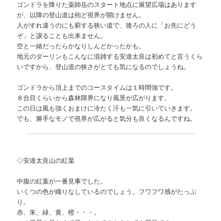
ゴンドラを降りた薬師岳のスタート地点に展望広場はあります
が、以降の登山道は殆ど視界が開けません。
人がすれ違うのにも窮する狭い道で、後ろの人に「お先にどう
ぞ」と譲ることも出来ません。
空と一緒だったらかなりしんどかったかも。
地元のダーリンもこんなに混雑する安達太良は初めてと言うくら
いですから、登山道の狭さがとても気になるのでしょうね。
ゴンドラから頂上までのコースタイムは１時間強です。
８合目くらいから森林限界になり風景が広がります。
この日は風も強くおまけに冷たく汗も一気に引いていきます。
でも、勝手なモノで視界が広がると気分も良くなるんですね。
◇安達太良山の紅葉
中腹の紅葉が一番見事でした。
いくつの色が織りなしているのでしょう。フワフワ感がたっぷ
り。
赤、朱、緑、黄、橙・・・。