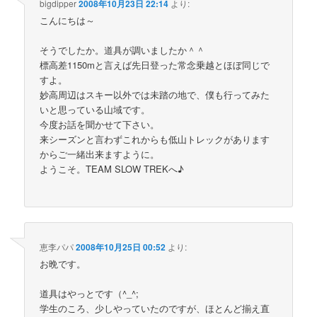
bigdipper
2008年10月23日 22:14
より:
こんにちは～
そうでしたか。道具が調いましたか＾＾
標高差1150mと言えば先日登った常念乗越とほぼ同じで
すよ。
妙高周辺はスキー以外では未踏の地で、僕も行ってみた
いと思っている山域です。
今度お話を聞かせて下さい。
来シーズンと言わずこれからも低山トレックがあります
からご一緒出来ますように。
ようこそ。TEAM SLOW TREKへ♪
恵李パパ
2008年10月25日 00:52
より:
お晩です。
道具はやっとです（^_^;
学生のころ、少しやっていたのですが、ほとんど揃え直