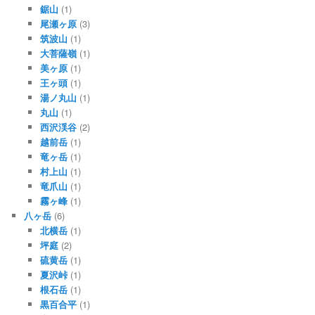
鋸山
(1)
尾瀬ヶ原
(3)
筑波山
(1)
大菩薩嶺
(1)
美ヶ原
(1)
王ヶ頭
(1)
湯ノ丸山
(1)
丸山
(1)
西沢渓谷
(2)
越前岳
(1)
竜ヶ岳
(1)
村上山
(1)
竜爪山
(1)
霧ヶ峰
(1)
八ヶ岳
(6)
北横岳
(1)
坪庭
(2)
硫黄岳
(1)
夏沢峠
(1)
根石岳
(1)
黒百合平
(1)