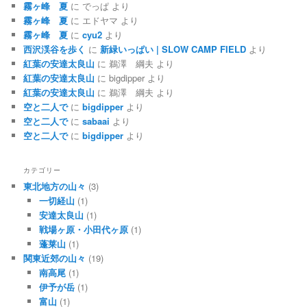
霧ヶ峰 夏
に
でっぱ
より
霧ヶ峰 夏
に
エドヤマ
より
霧ヶ峰 夏
に
cyu2
より
西沢渓谷を歩く
に
新緑いっぱい | SLOW CAMP FIELD
より
紅葉の安達太良山
に
鵜澤 綱夫
より
紅葉の安達太良山
に
bigdipper
より
紅葉の安達太良山
に
鵜澤 綱夫
より
空と二人で
に
bigdipper
より
空と二人で
に
sabaai
より
空と二人で
に
bigdipper
より
カテゴリー
東北地方の山々
(3)
一切経山
(1)
安達太良山
(1)
戦場ヶ原・小田代ヶ原
(1)
蓬莱山
(1)
関東近郊の山々
(19)
南高尾
(1)
伊予が岳
(1)
富山
(1)