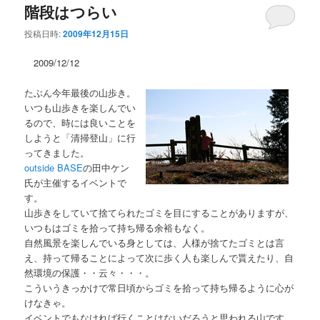
ー
階段はつらい
コ
ン
投稿日時:
2009年12月15日
ン
テ
2009/12/12
テ
ン
たぶん今年最後の山歩き。
ン
ツ
いつも山歩きを楽しんでい
るので、時には良いことを
ツ
へ
しようと「清掃登山」に行
ってきました。
へ
移
outside BASE
の田中ケン
氏が主催するイベントで
移
動
す。
山歩きをしていて捨てられたゴミを目にすることがありますが、
いつもはゴミを拾って持ち帰る余裕もなく。
動
自然風景を楽しんでいる身としては、人様が捨てたゴミとは言
え、持って帰ることによって次に歩く人も楽しんで貰えたり、自
然環境の保護・・云々・・・。
こういうきっかけで常日頃からゴミを拾って持ち帰るように心が
けなきゃ。
イベントでもなければ行くことはないだろうと思われる山です。