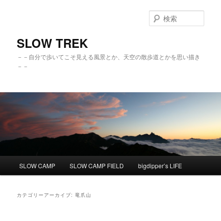
検
索
SLOW TREK
－－自分で歩いてこそ見える風景とか、天空の散歩道とかを思い描き
－－
メ
SLOW CAMP
SLOW CAMP FIELD
bigdipper’s LIFE
メ
サ
イ
ン
イ
ブ
メ
カテゴリーアーカイブ:
竜爪山
ニ
ン
コ
ュ