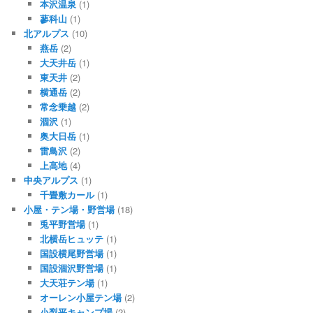
本沢温泉
(1)
蓼科山
(1)
北アルプス
(10)
燕岳
(2)
大天井岳
(1)
東天井
(2)
横通岳
(2)
常念乗越
(2)
涸沢
(1)
奥大日岳
(1)
雷鳥沢
(2)
上高地
(4)
中央アルプス
(1)
千畳敷カール
(1)
小屋・テン場・野営場
(18)
兎平野営場
(1)
北横岳ヒュッテ
(1)
国設横尾野営場
(1)
国設涸沢野営場
(1)
大天荘テン場
(1)
オーレン小屋テン場
(2)
小梨平キャンプ場
(2)