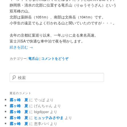
静岡県・清水の北部に位置する竜爪山（りゅうそうざん）という
双耳峰の山。
北部は薬師岳（1051m）、南部は文殊岳（1041m）です。
小学生の遠足でもよく行かれる山と聞いていたのですが・・・。
去年の京都紅葉巡り以来、一年ぶりに走る東名高速。
富士川SAで快適な車中泊で夜を明かします。
続きを読む
→
カテゴリー:
竜爪山
|
コメントをどうぞ
検
索
最近のコメント
霧ヶ峰 夏
に
でっぱ
より
霧ヶ峰 夏
に
げんちゃん
より
霧ヶ峰 夏
に
bigdipper
より
霧ヶ峰 夏
に
ヒュッテみさやま
より
霧ヶ峰 夏
に
恵李パパ
より