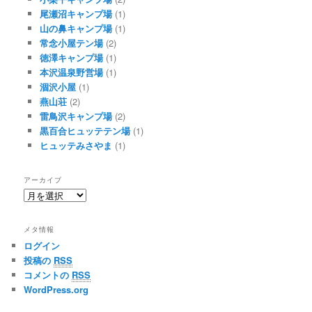
尾瀬沼キャンプ場
(1)
山の鼻キャンプ場
(1)
常念小屋テン場
(2)
徳澤キャンプ場
(1)
本沢温泉野営場
(1)
涸沢小屋
(1)
燕山荘
(2)
雷鳥沢キャンプ場
(2)
黒百合ヒュッテテン場
(1)
ヒュッテみさやま
(1)
アーカイブ
ア
ー
カ
メタ情報
イ
ログイン
ブ
投稿の
RSS
コメントの
RSS
WordPress.org