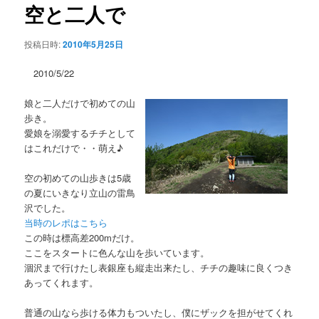
ー
ビ
空と二人で
コ
ゲ
ー
ン
投稿日時:
2010年5月25日
シ
ョ
2010/5/22
テ
ン
娘と二人だけで初めての山
ン
歩き。
愛娘を溺愛するチチとして
ツ
はこれだけで・・萌え♪
へ
空の初めての山歩きは5歳
の夏にいきなり立山の雷鳥
移
沢でした。
当時のレポはこちら
動
この時は標高差200mだけ。
ここをスタートに色んな山を歩いています。
涸沢まで行けたし表銀座も縦走出来たし、チチの趣味に良くつき
あってくれます。
普通の山なら歩ける体力もついたし、僕にザックを担がせてくれ