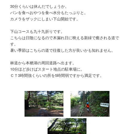
30分くらいは休んだでしょうか。
パンを食べおやつを食べ水分もたっぷりと。
カメラをザックにしまい下山開始です。
下山コースも九十九折りです。
こちらは日陰になるので木漏れ日に映える新緑で癒される道で
す。
暑い季節はこちらの道で往復した方が良いかも知れません。
林道から本栖湖の周回道路へ出ます。
10分ほど歩けばスタート地点の駐車場に。
ＣＴ3時間強くらいの所を5時間弱ですから満足です。