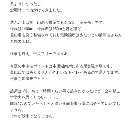
るようになったし。
念願叶って出かけてきました。
選んだ山は富士山の大展望で有名な山「竜ヶ岳」です。
標高は1400m、標高差は650mとほどほど。
登山道も良く整備されており危険箇所は少ないとの情報もきちん
と集めてね。
仕事を終え、中央フリーウエイ♪
今夜の車中泊ポイントは本栖湖南岸にある県営駐車場です。
登山口ではありませんがきれいなトイレがあるので選んでます。
何事も姫優先で＾＾
起床は6時。もう一時間くらい早く起きたかったけど、空を起こ
す労力を思うとつい・・・。
5時に起きていたらもっと深い湖面を覆う靄に出会っていたでし
ょうね。
それが残念でなりません。