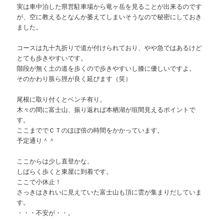
実は車中泊した県営駐車場から竜ヶ岳を見ることが出来るのです
が、空に教えるとなんか萎えてしまいそうなので秘密にしておき
ました。
コースは九十九折りで道が付けられており、やや急ではあるけど
とても歩きやすいです。
階段が無く土の道を歩くので歩きやすいし膝に優しいですよ。
そのかわり脹ら脛が良く延びます（笑）
尾根に取り付くとベンチ有り。
木々の間に富士山、振り返れば本栖湖が垣間見えるポイントで
す。
ここまででＣＴのほぼ倍の時間をかかっています。
予定通り＾＾
ここからは少し直登かな。
しばらく歩くと東屋に到着です。
ここで小休止！
さっきはきれいに見えていた富士山も頂に雲が集まりだしていま
す。
・・・不安が・・。