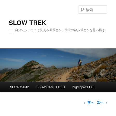
検
索
SLOW TREK
－－自分で歩いてこそ見える風景とか、天空の散歩道とかを思い描き
－－
メ
SLOW CAMP
SLOW CAMP FIELD
bigdipper’s LIFE
メ
イ
ン
イ
メ
投
←
前へ
次へ
→
ニ
稿
ン
ュ
ナ