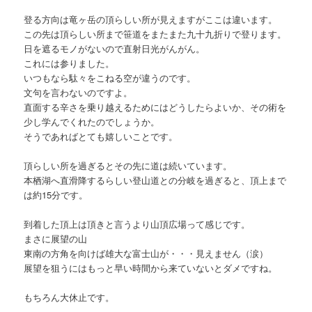
登る方向は竜ヶ岳の頂らしい所が見えますがここは違います。
この先は頂らしい所まで笹道をまたまた九十九折りで登ります。
日を遮るモノがないので直射日光がんがん。
これには参りました。
いつもなら駄々をこねる空が違うのです。
文句を言わないのですよ。
直面する辛さを乗り越えるためにはどうしたらよいか、その術を
少し学んでくれたのでしょうか。
そうであればとても嬉しいことです。
頂らしい所を過ぎるとその先に道は続いています。
本栖湖へ直滑降するらしい登山道との分岐を過ぎると、頂上まで
は約15分です。
到着した頂上は頂きと言うより山頂広場って感じです。
まさに展望の山
東南の方角を向けば雄大な富士山が・・・見えません（涙）
展望を狙うにはもっと早い時間から来ていないとダメですね。
もちろん大休止です。