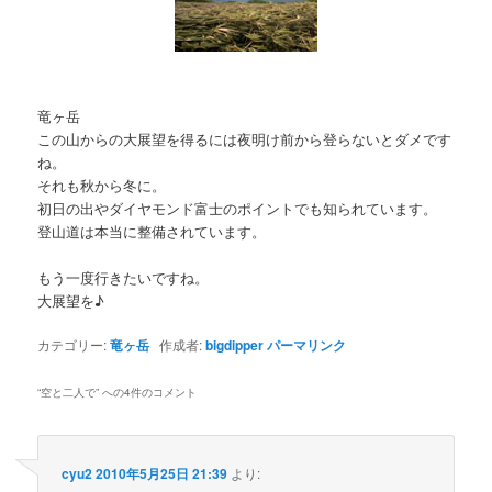
竜ヶ岳
この山からの大展望を得るには夜明け前から登らないとダメです
ね。
それも秋から冬に。
初日の出やダイヤモンド富士のポイントでも知られています。
登山道は本当に整備されています。
もう一度行きたいですね。
大展望を♪
カテゴリー:
竜ヶ岳
作成者:
bigdipper
パーマリンク
“
空と二人で
” への4件のコメント
cyu2
2010年5月25日 21:39
より: