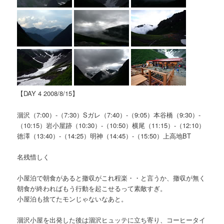
【DAY 4 2008/8/15】
涸沢（7:00）-（7:30）Sガレ（7:40）-（9:05）本谷橋（9:30）-
（10:15）岩小屋跡（10:30）-（10:50）横尾（11:15）-（12:10）
徳澤（13:40）-（14:25）明神（14:45）-（15:50）上高地BT
名残惜しく
小屋泊で朝食があると撤収がこれ程楽・・と言うか、撤収が無く
朝食が終わればもう行動を起こせるって素敵すぎ。
小屋泊も捨てたモンじゃないなあと。
涸沢小屋を出発した後は涸沢ヒュッテに立ち寄り、コーヒータイ