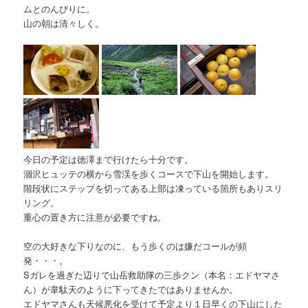
ムとのんびりに。
山の朝は清々しく。
今日の予定は徳澤まで行けたら十分です。
涸沢ヒュッテの横から雪渓を歩くコースで下山を開始します。
階段状にステップを切ってある上部は凍っている箇所もありスリ
リング。
重心の置き方に注意が必要ですね。
空の大好きな下りなのに、もう歩くのは嫌だコールが頻
発・・・。
Sガレを過ぎた辺りで山岳救助隊の三歩クン（本名：エドヤマさ
ん）が韋駄天のように下ってきたではありませんか。
エドヤマさんも天候悪化を受けて予定より１日早くの下山にした