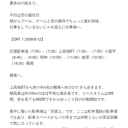
夏休みの始まり。
今日は空の誕生日
朝からプール、ゲームと空の接待でちょっと疲れ気味。
仕事をしているちいにゃを迎えに仕事場へ。
【DAY 1 2008/8/12】
沢渡駐車場（7:00）-（7:25）上高地BT（7:30）-（7:55）小梨平
（8:40）-（9:50）明神（10:05）-（11:30）徳澤（12:35）-
（14:20）横尾
横尾へ。
上高地BTから約11km先の横尾へ向けひたすら歩きます。
標高差は約100mのほぼ平坦な遊歩道です。コースタイムは3時
間、倍を見ても6時間ですからゆっくり目の行動開始です。
夜中に着いた駐車場は「沢渡上」です。ここは松本電鉄の駐車場
でもあり、駐車スペースからバス停までは30秒くらいの至近距離
で気に入っています。