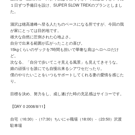
１日ずつ予備日を設け、SUPER SLOW TREKのプランとしまし
た。
涸沢は穂高連峰へ登る人たちのベースになる所ですが、今回の我
が家にとっては目的地です。
雄大な自然に圧倒された心地よさ。
自分で出来る範囲が広がったことの喜び。
15kgくらいのザックを7時間も担いで華奢な肩はヘロヘロだけ
ど。
次なる、「自分で歩いてこそ見える風景」も見えてきそうな。
娘の頑張りを誰にでも自慢出来るシアワセだったり。
僕のやりたいことをいつもサポートしてくれる妻の愛情を感じた
り。
目標を決め、努力をし、成し遂げた時の充足感はサイコーです。
【DAY 0 2008/8/11】
自宅（16:30）-（17:30）ちいにゃ職場（18:00）-（23:50）沢渡
駐車場