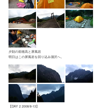
夕刻の前穂高と屏風岩
明日はこの屏風岩を回り込み涸沢へ。
【DAY 2 2008/8-13】