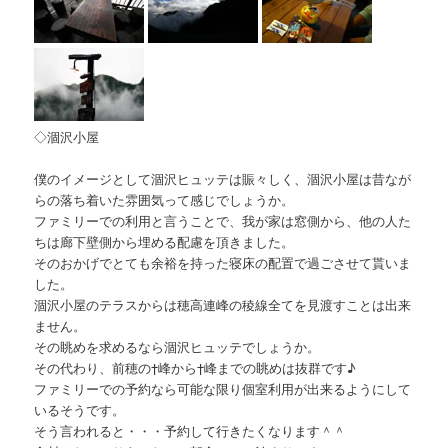
◇涸沢小屋
僕のイメージとして涸沢ヒュッテは賑々しく、涸沢小屋は昔なが
らの落ち着いた雰囲気って感じでしょうか。
ファミリーでの利用と言うことで、我が家は窓側から、他の人た
ちは廊下壁側から埋める配慮を頂きました。
そのおかげでとても余裕を持った寝床の配置で過ごさせて貰いま
した。
涸沢小屋のテラスからは穂高連峰の稜線全てを見渡すことは出来
ません。
その眺めを求めるなら涸沢ヒュッテでしょうか。
その代わり、前穂の†峰から†峰までの眺めは抜群です♪
ファミリーでの予約なら可能な限り個室利用が出来るようにして
いるそうです。
そう言われると・・・予約して行きたくなります＾＾