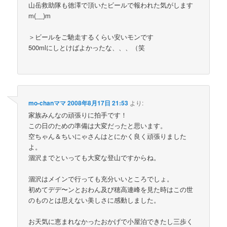
山岳救助隊も徳澤で頂いたビールで報われた気がします
m(__)m
＞ビールをご馳走するくらい安いモンです
500mlにしとけばよかったな、、、（笑
mo-chanママ
2008年8月17日 21:53
より:
家族みんなの頑張りに拍手です！
この日のための準備は大変だったと思います。
空ちゃん＆ちいにゃさんはとにかく良く頑張りました
よ。
涸沢までといっても大変な登山ですからね。
涸沢はメインで行っても充分いいところでしょ。
初めてデデ〜ンとおわん及び穂高連峰を見た時はこの世
のものとは思えない美しさに感動しました。
お天気に恵まれなかったおかげで小屋泊できたし三歩く