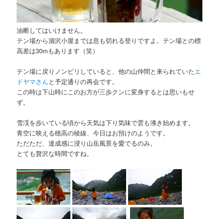
油断してはいけません。
テン場から涸沢小屋までは息も切れる登りですよ。テン場との標
高差は30mもあります（笑）
テン場に戻りノンビリしていると、他の山仲間と来られていた
エ
ドヤマさん
と予定通りの再会です。
この時は下山時にこのお方が三歩クンに変身するとは思いもせ
ず。
雪渓を歩いている頃から天気は下り気味で雲も沸き始めます。
青空に映える穂高の稜線、今日はお預けのようです。
ただただ、達成感に浸り山岳風景を愛でるのみ。
とても贅沢な時間ですね。