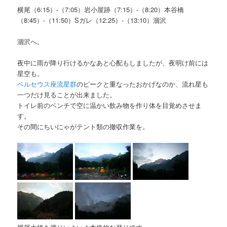
横尾（6:15）-（7:05）岩小屋跡（7:15）-（8:20）本谷橋
（8:45）-（11:50）Sガレ（12:25）-（13:10）涸沢
涸沢へ。
夜中に雨が降り行けるかなあと心配もしましたが、夜明け前には
星空も。
ベルセウス座流星群
のピークと重なったおかげなのか、流れ星も
一つだけ見ることが出来ました。
トイレ前のベンチで空に温かい飲み物を作り体を目覚めさせま
す。
その間にちいにゃがテント類の撤収作業を。