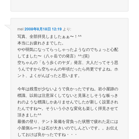
mel
2008年8月18日 12:19
より:
写真、全部拝見しましたぁぁ〜！^^
本当にお疲れさまでした。
やや弱気になってらっしゃったようなのでちょっと心配
してました〜（八ヶ岳での発言）^^;(笑)
空ちゃんの「もう歩くのヤダ」発言、大人だってそう思
うんですから空ちゃんの年頃だったら尚更ですよね。ホ
ント、よくがんばったと思います。
今年は残雪が少ないようで良かったですね。岩小屋跡の
標識、以前は注意深くしてないと見落としそうな板っき
れのような標識しかありませんでしたが新しく設置され
たんですね〜。そういう小さな変化も楽しく拝見させて
頂きました^^
最後の登り、テント装備を背負った状態で疲れた足には
小屋側ルートは石が大きいのでしんどいです。。お伝え
しておけば良かったですね・・・