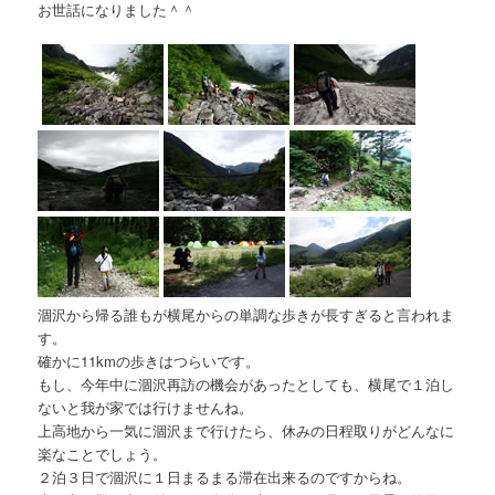
お世話になりました＾＾
涸沢から帰る誰もが横尾からの単調な歩きが長すぎると言われま
す。
確かに11kmの歩きはつらいです。
もし、今年中に涸沢再訪の機会があったとしても、横尾で１泊し
ないと我が家では行けませんね。
上高地から一気に涸沢まで行けたら、休みの日程取りがどんなに
楽なことでしょう。
２泊３日で涸沢に１日まるまる滞在出来るのですからね。