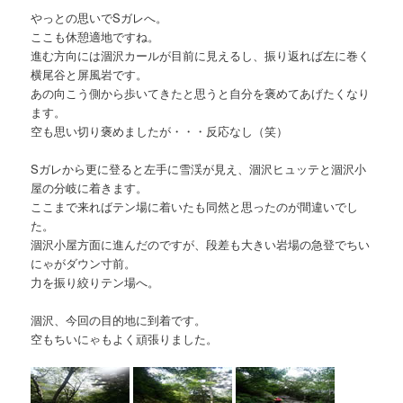
やっとの思いでSガレへ。
ここも休憩適地ですね。
進む方向には涸沢カールが目前に見えるし、振り返れば左に巻く
横尾谷と屏風岩です。
あの向こう側から歩いてきたと思うと自分を褒めてあげたくなり
ます。
空も思い切り褒めましたが・・・反応なし（笑）
Sガレから更に登ると左手に雪渓が見え、涸沢ヒュッテと涸沢小
屋の分岐に着きます。
ここまで来ればテン場に着いたも同然と思ったのが間違いでし
た。
涸沢小屋方面に進んだのですが、段差も大きい岩場の急登でちい
にゃがダウン寸前。
力を振り絞りテン場へ。
涸沢、今回の目的地に到着です。
空もちいにゃもよく頑張りました。