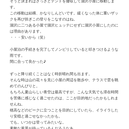
そうと決まればさっさとテントを撤収して涸沢小屋に移動しま
す。
この移動は結構、かなりしんどいです。緩くなった体に重いザッ
クを再び担ぎこの登りをこなすのはね。
涸沢に二つある小屋で涸沢ヒュッテにせずに涸沢小屋にしたのに
は理由があります。
・・・安いから（笑）
小屋泊の手続きを完了してノンビリしていると叩きつけるような
雨です。
間に合って良かった♪
ずっと降り続くことはなく時折晴れ間も出ます。
そんな時は山の花々を見に小屋の周辺を散歩や、テラスで雲を眺
めてのんびりと。
もちろん夏山らしい青空は最高ですが、こんな天気でも滞在時間
を苦痛に感じなく過ごせたのは、ここが目的地だったかもしれま
せんね。
穂高などのピークに立つことを目的にしていたら、イライラした
り安穏と過ごせなかったかも。
でも。いつかは登ってみたいな。
素敵な風景が待っているんだろうなあ。