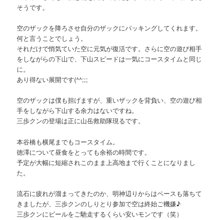
そうです。
空のザックを降ろさせ自分のザックにパッキングしてくれます。
何と言うことでしょう。
それだけで悄気ていた空に元気が復活です。さらに空の遊び相手
をしながらの下山で、下山スピードは一気にコースタイムと同じ
に。
あり得ない展開です(^^;;;
空のザックは僕も担げますが、重いザックを背負い、空の遊び相
手をしながら下山する余力はないですね。
三歩クンの登場は正に山岳救助隊現るです。
本谷橋も横尾までもコースタイム。
徳澤について昼食をとっても余裕の時間です。
予定が大幅に短縮されこのまま上高地まで行くことになりまし
た。
流石に疲れが溜まってきたのか、明神辺りからはペースも落ちて
きましたが、三歩クンのしりとり参加で空は終始ご機嫌♪
三歩クンにビールをご馳走するくらい安いモンです（笑）