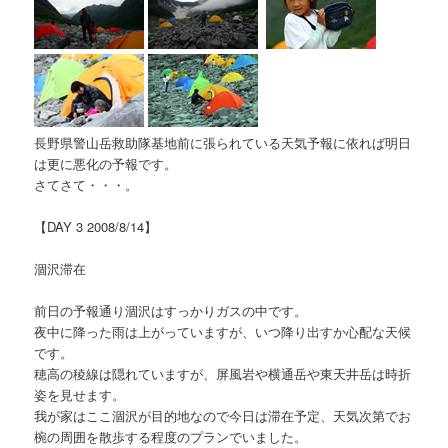
長野県警山岳救助隊基地前に張られている天気予報に依れば明日
は更に悪化の予報です。
さてさて・・・。
【DAY 3 2008/8/14】
涸沢滞在
前日の予報通り涸沢はすっかりガスの中です。
夜中に降った雨は上がっていますが、いつ降り出すか心配な天候
です。
穂高の稜線は隠れていますが、屏風岩や横通岳や東天井岳は時折
姿を見せます。
我が家はここ涸沢が目的地なので今日は滞在予定、天気次第でお
椀の周囲を散歩する程度のプランでいました。