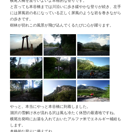
横尾大橋を渡りいよいよ本格的な登りです。
と言っても本谷橋までは川沿いに歩き緩やかな登りが続き、左手
には屏風岩の名になっている正しく屏風のような岩を巻きながら
の歩きです。
樹林が切れこの風景が飛び込んでくるたびに心が躍ります。
やっと。本当にやっと本谷橋に到着しました。
涸沢の雪解け水が流れる沢は風も冷たく休憩の最適地ですね。
横尾出発時にお湯を入れておいたアルファ米でエネルギー補給も
します。
本格的な登りに備えてね。