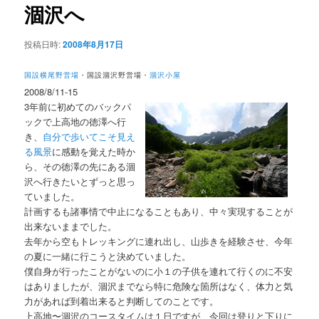
ー
ビ
涸沢へ
コ
ゲ
ー
ン
投稿日時:
2008年8月17日
シ
ョ
テ
国設横尾野営場
・国設涸沢野営場・
涸沢小屋
ン
2008/8/11-15
ン
3年前に初めてのバックパ
ックで上高地の徳澤へ行
ツ
き、
自分で歩いてこそ見え
る風景
に感動を覚えた時か
ら、その徳澤の先にある涸
へ
沢へ行きたいとずっと思っ
ていました。
移
計画するも諸事情で中止になることもあり、中々実現することが
出来ないままでした。
動
去年から空もトレッキングに連れ出し、山歩きを経験させ、今年
の夏に一緒に行こうと決めていました。
僕自身が行ったことがないのに小１の子供を連れて行くのに不安
はありましたが、涸沢までなら特に危険な箇所はなく、体力と気
力があれば到着出来ると判断してのことです。
上高地〜涸沢のコースタイムは１日ですが、今回は登りと下りに