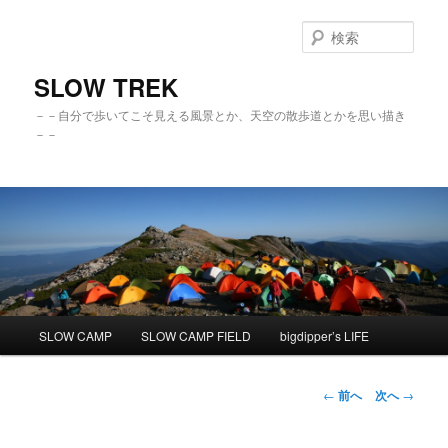
検
索
SLOW TREK
－－自分で歩いてこそ見える風景とか、天空の散歩道とかを思い描き
－－
メ
SLOW CAMP
SLOW CAMP FIELD
bigdipper’s LIFE
メ
イ
ン
イ
メ
投
←
前へ
次へ
→
ニ
稿
ン
ュ
ナ