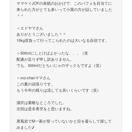
ヤマケイJOYの表紙のおかげで、このパフェを目当てに
来られた方がとても多いって小屋の方が話していました
＾＾
＞エドヤマさん
ありがとうございました＾＾
15kg背負って行ってこられたのは大いなる自信です。
＞500mlにしとけばよかったな、、、（笑
配慮が足りず申し訳ありません。
でも、500mlだとちいにゃのザックもですよ（笑）
＞mo-chanママさん
この夏の頑張りです。
もう今年の残りは流しても良いくらいです（笑）
涸沢は素敵なところでした。
次回は是非青空をと思いますね。
屏風岩でM一家が登っていないかと目を凝らして探して
みました♪