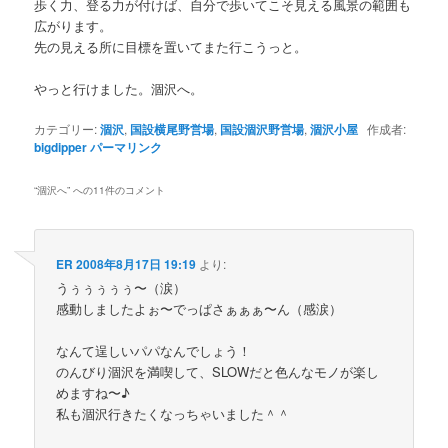
歩く力、登る力が付けば、自分で歩いてこそ見える風景の範囲も
広がります。
先の見える所に目標を置いてまた行こうっと。
やっと行けました。涸沢へ。
カテゴリー:
涸沢
,
国設横尾野営場
,
国設涸沢野営場
,
涸沢小屋
作成者:
bigdipper
パーマリンク
“
涸沢へ
” への11件のコメント
ER
2008年8月17日 19:19
より:
うぅぅぅぅぅ〜（涙）
感動しましたよぉ〜でっぱさぁぁぁ〜ん（感涙）
なんて逞しいパパなんでしょう！
のんびり涸沢を満喫して、SLOWだと色んなモノが楽し
めますね〜♪
私も涸沢行きたくなっちゃいました＾＾