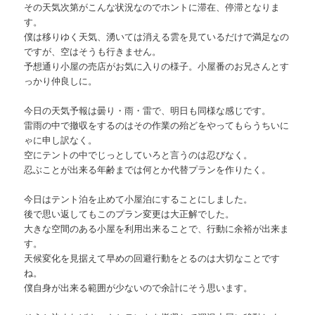
その天気次第がこんな状況なのでホントに滞在、停滞となりま
す。
僕は移りゆく天気、湧いては消える雲を見ているだけで満足なの
ですが、空はそうも行きません。
予想通り小屋の売店がお気に入りの様子。小屋番のお兄さんとす
っかり仲良しに。
今日の天気予報は曇り・雨・雷で、明日も同様な感じです。
雷雨の中で撤収をするのはその作業の殆どをやってもらうちいに
ゃに申し訳なく。
空にテントの中でじっとしていろと言うのは忍びなく。
忍ぶことが出来る年齢までは何とか代替プランを作りたく。
今日はテント泊を止めて小屋泊にすることにしました。
後で思い返してもこのプラン変更は大正解でした。
大きな空間のある小屋を利用出来ることで、行動に余裕が出来ま
す。
天候変化を見据えて早めの回避行動をとるのは大切なことです
ね。
僕自身が出来る範囲が少ないので余計にそう思います。