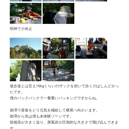
明神で小休止
遊歩道とは言え15kgくらいのザックを担いで歩くのはしんどかっ
たです。
僕のバックパックで一番重いパッキングですからね。
徳澤で昼食をとり元気を補給して横尾へ向かいます。
徳澤から先は僕も未体験ゾーンです。
前穂高が大きく迫り、屏風岩が圧倒的な大きさで飛び込んできま
す。